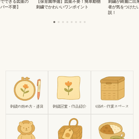
できる図案の
【保育園準備】図案不要！簡単動物
刺繍が綺麗に出来な
ー不要】
刺繍でかわいいワンポイント
者が気をつけたいポ
説！