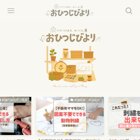
繍の始め方・道具
刺繍図案・作品紹介